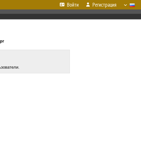
Войти
Регистрация
ерг
ьзователи.