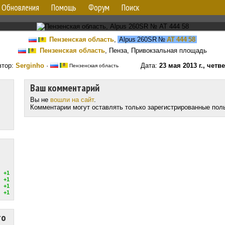
Обновления
Помощь
Форум
Поиск
Пензенская область
,
Alpus 260SR
№
АТ 444 58
Пензенская область
, Пенза, Привокзальная площадь
втор:
Serginho
·
Дата:
23 мая 2013 г., четв
Пензенская область
Ваш комментарий
Вы не
вошли на сайт
.
Комментарии могут оставлять только зарегистрированные пол
+1
+1
+1
+1
то