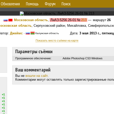
Обновления
Помощь
Форум
Поиск
Московская область
,
ЛиАЗ-5256.26-01
№
213
— маршрут
26
осковская область
, Серпуховский район, Михайловка, Симферопольск
Автор:
Джеймс
·
Дата:
3 мая 2013 г., пятниц
Калужская область
Показать место съёмки на карте
Параметры съёмки
Программное обеспечение:
Adobe Photoshop CS3 Windows
Ваш комментарий
Вы не
вошли на сайт
.
Комментарии могут оставлять только зарегистрированные пол
+1
+1
+1
+1
+1
+1