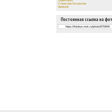
спринтер85
Станислав Богомолов
dielektrik
Постоянная ссылка на фо