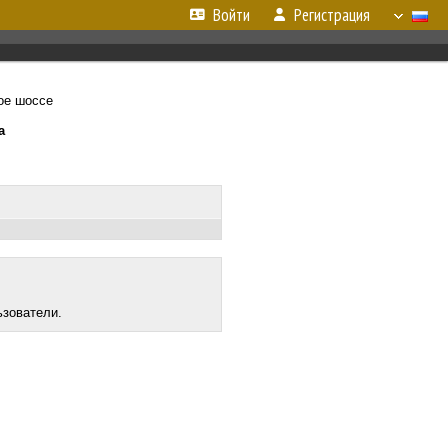
Войти
Регистрация
ое шоссе
а
ьзователи.