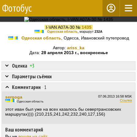
Фотобус
I-VAN A07A-30 №
1435
Одесская область
, маршрут
232А
Одесская область
, Одесса, Ивановский путепровод
Автор:
ariss_ka
Дата:
28 апреля 2013 г., воскресенье
Оценка
+3
Параметры съёмки
Комментарии
·
1
sergoga
07.06.2013
16:58 MSK
Ссылка
Одесская область
этот иван был уже на всех казалось бы севертрансовских
маршрутах)))) (210,215,241,242,232,240,127,156)
Ваш комментарий
Вы не
вошли на сайт
.