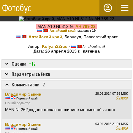
Фотобус
MAN A10 NL312 №
АН 789 22
Алтайский край
, маршрут
19
Алтайский край
, Барнаул, Павловский тракт
Автор:
Kolyan22rus
·
Алтайский край
Дата:
26 апреля 2013 г., пятница
Оценка
+12
Параметры съёмки
Комментарии
·
2
Владимир Зыкин
28.05.2014
07:35 MSK
Ссылка
Пермский край
Общий редактор
MAN NL262,заднее стекло по ширине меньше обычного
Владимир Зыкин
03.04.2015
21:01 MSK
Ссылка
Пермский край