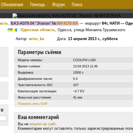
Обновления
Помощь
Форум
Поиск
асть
,
БАЗ-А079.04 "Эталон"
№
BH 4176 AA
— маршрут
84т, НАТИ — Оде
Одесская область
, Одесса, улица Михаила Грушевского
Автор:
ariss_ka
Дата:
13 апреля 2013 г., суббота
Параметры съёмки
Модель камеры:
COOLPIX L100
Время съёмки:
13.04.2013 11:46
Выдержка:
1/500 с
Диафрагменное число:
5.4
Чувствительность ISO:
107
Компенсация экспозиции:
–0.7 EV
Фокусное расстояние:
41 мм
Показать весь EXIF
то
Ваш комментарий
Вы не
вошли на сайт
.
Комментарии могут оставлять только зарегистрированные пол