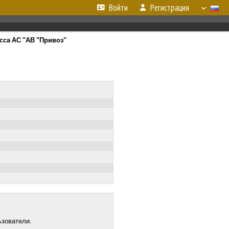
Войти
Регистрация
сса АС "АВ "Привоз"
ьзователи.