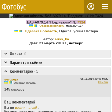
Фотобус
БАЗ-А079.14 "Подснежник" №
7324
Одесская область
, маршрут
127
Одесская область
, Одесса, улица Пастера
Автор:
ariss_ka
Дата:
21 марта 2013 г., четверг
Оценка
0
Параметры съёмки
Комментарии
·
1
sergoga
05.11.2014
20:47 MSK
Ссылка
Одесская область
145 маршрут
Ваш комментарий
Вы не
вошли на сайт
.
Комментарии могут оставлять только зарегистрированные