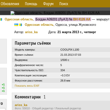
Обновления
Помощь
Форум
Поиск
Одесская область
,
Богдан А09201 (ЛуАЗ)
№
BH 4126 AA
— маршру
Одесская область
, Одесса, улица Жуковского
Автор:
ariss_ka
Дата:
21 марта 2013 г., четверг
Параметры съёмки
Модель камеры:
COOLPIX L100
Время съёмки:
21.03.2013 07:03
Выдержка:
1/500 с
Диафрагменное число:
5
Чувствительность ISO:
334
Компенсация экспозиции:
–0.3 EV
Фокусное расстояние:
26.8 мм
+1
Показать весь EXIF
+1
+1
Комментарии
·
1
то
ariss_ka
Фото: 55810 · Общий редактор / Локальный редактор