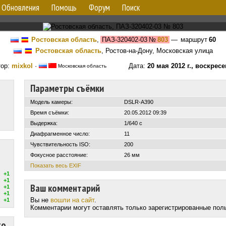
Обновления
Помощь
Форум
Поиск
Ростовская область
,
ПАЗ-320402-03
№
803
— маршрут
60
Ростовская область
, Ростов-на-Дону, Московская улица
тор:
mixkol
·
Дата:
20 мая 2012 г., воскрес
Московская область
Параметры съёмки
Модель камеры:
DSLR-A390
Время съёмки:
20.05.2012 09:39
Выдержка:
1/640 с
Диафрагменное число:
11
Чувствительность ISO:
200
Фокусное расстояние:
26 мм
Показать весь EXIF
+1
+1
Ваш комментарий
+1
+1
Вы не
вошли на сайт
.
+1
Комментарии могут оставлять только зарегистрированные пол
то