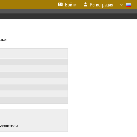
Войти
Регистрация
енье
ьзователи.