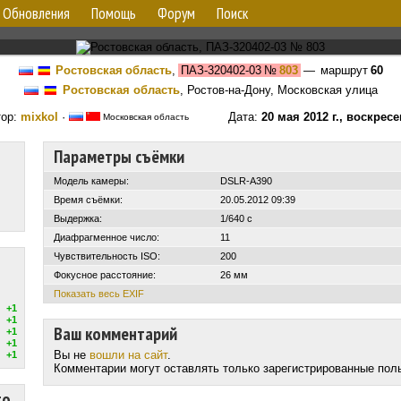
Обновления
Помощь
Форум
Поиск
Ростовская область
,
ПАЗ-320402-03
№
803
— маршрут
60
Ростовская область
, Ростов-на-Дону, Московская улица
тор:
mixkol
·
Дата:
20 мая 2012 г., воскрес
Московская область
Параметры съёмки
Модель камеры:
DSLR-A390
Время съёмки:
20.05.2012 09:39
Выдержка:
1/640 с
Диафрагменное число:
11
Чувствительность ISO:
200
Фокусное расстояние:
26 мм
Показать весь EXIF
+1
+1
Ваш комментарий
+1
+1
Вы не
вошли на сайт
.
+1
Комментарии могут оставлять только зарегистрированные пол
то