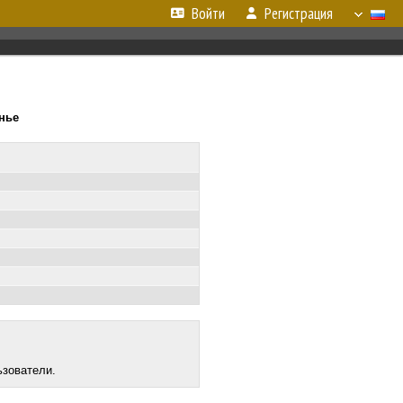
Войти
Регистрация
енье
ьзователи.