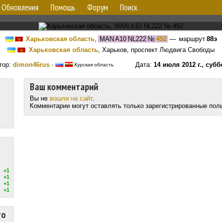
Обновления
Помощь
Форум
Поиск
Харьковская область
,
MAN A10 NL222
№
492
— маршрут
88э
Харьковская область
, Харьков, проспект Людвига Свободы
тор:
dimon46rus
·
Дата:
14 июля 2012 г., субб
Курская область
Ваш комментарий
Вы не
вошли на сайт
.
Комментарии могут оставлять только зарегистрированные пол
+1
+1
+1
+1
то