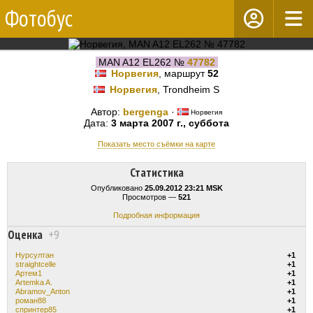
Фотобус
MAN A12 EL262 №
47782
Норвегия
, маршрут
52
Норвегия
, Trondheim S
Автор:
bergenga
·
Норвегия
Дата:
3 марта 2007 г., суббота
Показать место съёмки на карте
Статистика
Опубликовано
25.09.2012 23:21 MSK
Просмотров —
521
Подробная информация
Оценка
+9
Нурсултан
+1
straightcelle
+1
Артем1
+1
Artemka A.
+1
Abramov_Anton
+1
роман88
+1
спринтер85
+1