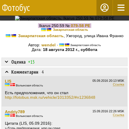
Фотобус
Ikarus 250.59 №
079-58 РЕ
Закарпатская область
Закарпатская область
, Ужгород, улица Ивана Франко
Автор:
wendel
·
Закарпатская область
Дата:
18 августа 2012 г., суббота
Оценка
+15
Комментарии
·
4
LIS
05.09.2016
20:13 MSK
Ссылка
Волынская область
Есть предположения, что он стал
http://fotobus.msk.ru/vehicle/1013352/#n1236848
Andriy789
15.09.2016
22:26 MSK
Ссылка
Волынская область
Цитата (LIS, 05.09.2016):
>
Есть предположения, что он стал