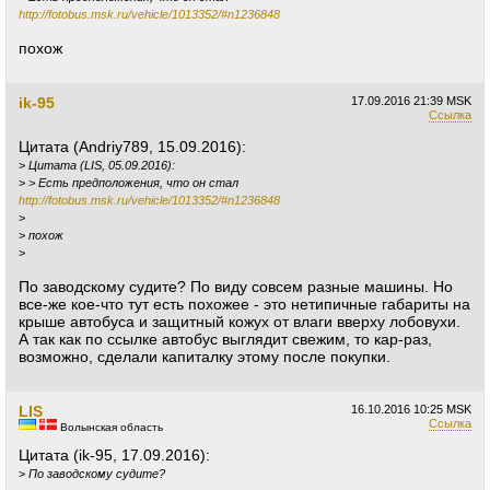
http://fotobus.msk.ru/vehicle/1013352/#n1236848
похож
ik-95
17.09.2016
21:39 MSK
Ссылка
Цитата (Andriy789, 15.09.2016):
>
Цитата (LIS, 05.09.2016):
>
> Есть предположения, что он стал
http://fotobus.msk.ru/vehicle/1013352/#n1236848
>
>
похож
>
По заводскому судите? По виду совсем разные машины. Но
все-же кое-что тут есть похожее - это нетипичные габариты на
крыше автобуса и защитный кожух от влаги вверху лобовухи.
А так как по ссылке автобус выглядит свежим, то кар-раз,
возможно, сделали капиталку этому после покупки.
LIS
16.10.2016
10:25 MSK
Ссылка
Волынская область
Цитата (ik-95, 17.09.2016):
>
По заводскому судите?