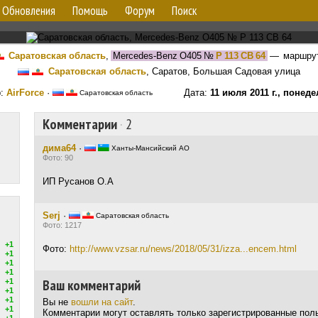
Обновления
Помощь
Форум
Поиск
Саратовская область
,
Mercedes-Benz O405
№
Р 113 СВ 64
— маршру
Саратовская область
, Саратов, Большая Садовая улица
р:
AirForce
·
Дата:
11 июля 2011 г., понед
Саратовская область
Комментарии
·
2
дима64
·
Ханты-Мансийский АО
Фото: 90
ИП Русанов О.А
Serj
·
Саратовская область
Фото: 1217
+1
Фото:
http://www.vzsar.ru/news/2018/05/31/izza...encem.html
+1
+1
+1
Ваш комментарий
+1
+1
+1
Вы не
вошли на сайт
.
+1
Комментарии могут оставлять только зарегистрированные пол
+1