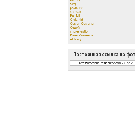
Serj
роман88
sarman
Put-Nik
Oleja-kid
Семен Семеныч
Cедой
спринтер85
Иван Ревенков
Aleksey
Постоянная ссылка на фо