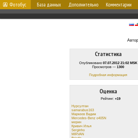
Фотобус
База данных
Дополнительно
Комментарии
Авто
Статистика
Опубликовано
07.07.2012 21:02 MSK
Просмотров —
1300
Подробная информация
Оценка
Рейтинг:
+19
Нурсултан
samarabus163
Маркеев Вадим
Mercedes-Benz o405N
мерин
Кривич Илья
Serginho
MIRVAN
Briedis