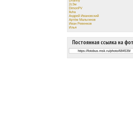
Dhanny
2с3м
DimonPV
Iluha
Андрей Ивановский
Артём Мальгинов
Иван Ревенков
Илья
Постоянная ссылка на фо