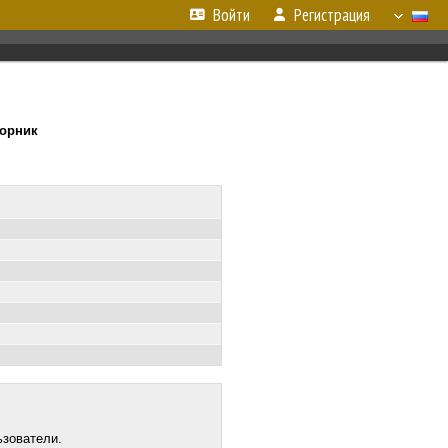
Войти
Регистрация
торник
ьзователи.