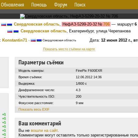
Обновления
Помощь
Форум
Поиск
Свердловская область
,
НефАЗ-5299-20-32
№
706
— маршрут
6
Свердловская область
, Екатеринбург, улица Черепанова
:
Konstantin71
·
Дата:
12 июня 2012 г., в
Свердловская область
Показать место съёмки на карте
Параметры съёмки
Модель камеры:
FinePix F600EXR
Время съёмки:
12.06.2012 14:36
Выдержка:
1/800 с
Диафрагменное число:
4.3
Чувствительность ISO:
200
Фокусное расстояние:
9 мм
Показать весь EXIF
+1
+1
Ваш комментарий
+1
+1
Вы не
вошли на сайт
.
+1
+1
Комментарии могут оставлять только зарегистрированные пол