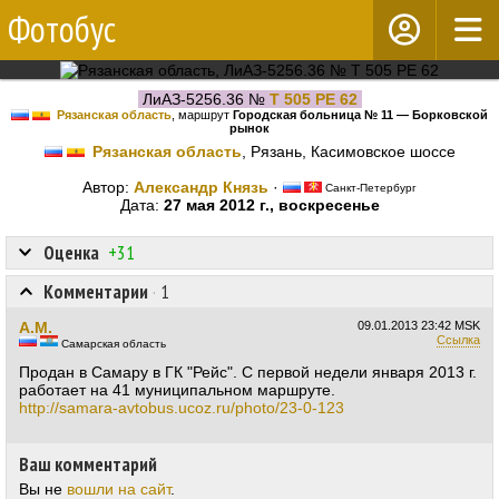
Фотобус
ЛиАЗ-5256.36 №
Т 505 РЕ 62
Рязанская область
, маршрут
Городская больница № 11 — Борковской
рынок
Рязанская область
, Рязань, Касимовское шоссе
Автор:
Александр Князь
·
Санкт-Петербург
Дата:
27 мая 2012 г., воскресенье
Оценка
+31
Комментарии
·
1
А.М.
09.01.2013
23:42 MSK
Ссылка
Самарская область
Продан в Самару в ГК "Рейс". С первой недели января 2013 г.
работает на 41 муниципальном маршруте.
http://samara-avtobus.ucoz.ru/photo/23-0-123
Ваш комментарий
Вы не
вошли на сайт
.