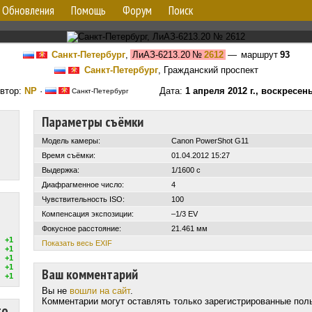
Обновления
Помощь
Форум
Поиск
Санкт-Петербург
,
ЛиАЗ-6213.20
№
2612
— маршрут
93
Санкт-Петербург
, Гражданский проспект
втор:
NP
·
Дата:
1 апреля 2012 г., воскресен
Санкт-Петербург
Параметры съёмки
Модель камеры:
Canon PowerShot G11
Время съёмки:
01.04.2012 15:27
Выдержка:
1/1600 с
Диафрагменное число:
4
Чувствительность ISO:
100
Компенсация экспозиции:
–1/3 EV
Фокусное расстояние:
21.461 мм
+1
Показать весь EXIF
+1
+1
+1
Ваш комментарий
+1
Вы не
вошли на сайт
.
Комментарии могут оставлять только зарегистрированные пол
то