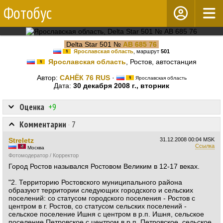
Фотобус
Delta Star 501 №
АВ 685 76
Ярославская область
, маршрут
501
Ярославская область
, Ростов, автостанция
Автор:
САНЁК 76 RUS
·
Ярославская область
Дата:
30 декабря 2008 г., вторник
Оценка
+9
Комментарии
·
7
Streletz
31.12.2008
00:04 MSK
Ссылка
Москва
Фотомодератор / Корректор
Город Ростов назывался Ростовом Великим в 12-17 веках.
"2. Территорию Ростовского муниципального района
образуют территории следующих городского и сельских
поселений: со статусом городского поселения - Ростов с
центром в г. Ростов, со статусом сельских поселений -
сельское поселение Ишня с центром в р.п. Ишня, сельское
поселение Петровское с центром в р.п. Петровское, сельское