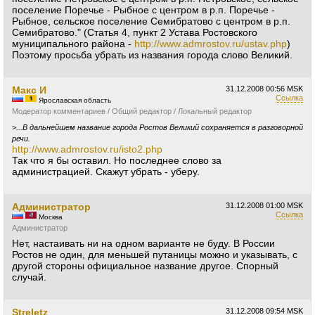
поселение Поречье - Рыбное с центром в р.п. Поречье -
Рыбное, сельское поселение Семибратово с центром в р.п.
Семибратово." (Статья 4, пункт 2 Устава Ростовского
муниципального района -
http://www.admrostov.ru/ustav.php
)
Поэтому просьба убрать из названия города слово Великий.
Макс И
31.12.2008
00:56 MSK
Ссылка
Ярославская область
Модератор комментариев / Общий редактор / Локальный редактор
>
...В дальнейшем название города Ростов Великий сохраняется в разговорной
речи.
http://www.admrostov.ru/isto2.php
Так что я бы оставил. Но последнее слово за
администрацией. Скажут убрать - уберу.
Администратор
31.12.2008
01:00 MSK
Ссылка
Москва
Администратор
Нет, настаивать ни на одном варианте не буду. В России
Ростов не один, для меньшей путаницы можно и указывать, с
другой стороны официальное название другое. Спорный
случай.
Streletz
31.12.2008
09:54 MSK