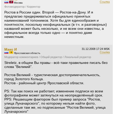
Ссылка
Москва
Фотомодератор / Корректор
Ростов в России один. Второй — Ростов-на-Дону. И я
предлагаю придерживаться официально принятых
наименований топонимов. Хотя бы для единообразия и
понятности, поскольку неофициальных (в т.ч. и разговорных)
названий может быть несколько, и не всем они известны, а
официальное всегда только одно — и понятно даже
неместным.
Макс И
31.12.2008
17:24 MSK
Ссылка
Ярославская область
Модератор комментариев / Общий редактор / Локальный редактор
Streletz, в общем Вы правы - всё-таки правильнее писать без
слова "Великий".
Ростов Великий - туристическая достопримечательность,
город Золотого Кольца.
Ростов - районный центр Ярославской области.
PS: Так как поиск не работает, изменение подписи ко всем
фотографиям может затянуться на неопределённый срок.
PPS: Решающим фактором был пример запроса "Ростов,
улица Луначарского", по которому нельзя найти фото,
сделанные там же, но подписанные "Ростов Великий, улица
Луначарского"