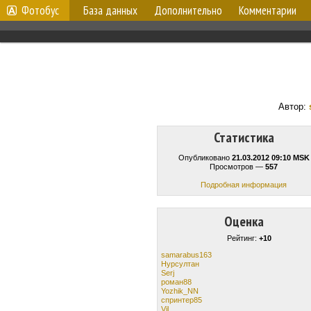
Фотобус
База данных
Дополнительно
Комментарии
Автор:
Статистика
Опубликовано
21.03.2012 09:10 MSK
Просмотров —
557
Подробная информация
Оценка
Рейтинг:
+10
samarabus163
Нурсултан
Serj
роман88
Yozhik_NN
спринтер85
Vil