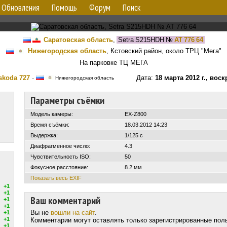
Обновления
Помощь
Форум
Поиск
Саратовская область
,
Setra S215HDH
№
АТ 776 64
Нижегородская область
, Кстовский район, около ТРЦ "Мега"
На парковке ТЦ МЕГА
skoda 727
·
Дата:
18 марта 2012 г., вос
Нижегородская область
Параметры съёмки
Модель камеры:
EX-Z800
Время съёмки:
18.03.2012 14:23
Выдержка:
1/125 с
Диафрагменное число:
4.3
Чувствительность ISO:
50
Фокусное расстояние:
8.2 мм
Показать весь EXIF
+1
+1
Ваш комментарий
+1
+1
Вы не
вошли на сайт
.
+1
+1
Комментарии могут оставлять только зарегистрированные пол
+1