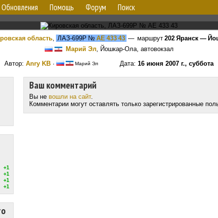
Обновления
Помощь
Форум
Поиск
ровская область
,
ЛАЗ-699Р
№
АЕ 433 43
— маршрут
202 Яранск — Йо
Марий Эл
, Йошкар-Ола, автовокзал
Автор:
Anry KB
·
Дата:
16 июня 2007 г., суббота
Марий Эл
Ваш комментарий
Вы не
вошли на сайт
.
Комментарии могут оставлять только зарегистрированные пол
+1
+1
+1
+1
то