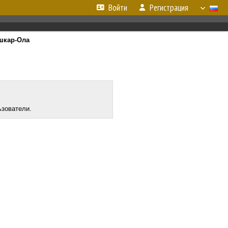
Войти
Регистрация
шкар-Ола
ьзователи.