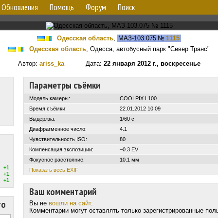
Обновления
Помощь
Форум
Поиск
Одесская область
,
МАЗ-103.075
№
1115
Одесская область
, Одесса, автобусный парк "Север Транс"
Автор:
ariss_ka
Дата:
22 января 2012 г., воскресенье
Параметры съёмки
Модель камеры:
COOLPIX L100
Время съёмки:
22.01.2012 10:09
Выдержка:
1/60 с
Диафрагменное число:
4.1
Чувствительность ISO:
80
Компенсация экспозиции:
–0.3 EV
Фокусное расстояние:
10.1 мм
+1
Показать весь EXIF
+1
+1
Ваш комментарий
то
Вы не
вошли на сайт
.
Комментарии могут оставлять только зарегистрированные пол