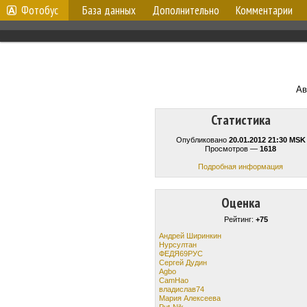
Фотобус
База данных
Дополнительно
Комментарии
Ав
Статистика
Опубликовано
20.01.2012 21:30 MSK
Просмотров —
1618
Подробная информация
Оценка
Рейтинг:
+75
Андрей Ширинкин
Нурсултан
ФЕДЯ69РУС
Сергей Дудин
Agbo
CamHao
владислав74
Мария Алексеева
Put-Nik