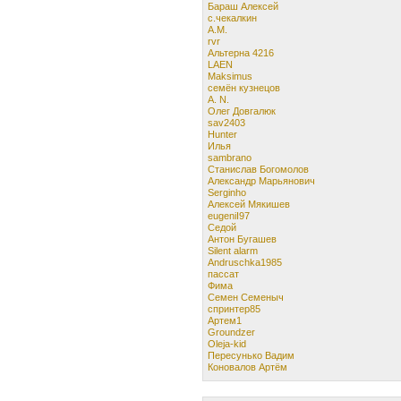
Бараш Алексей
с.чекалкин
А.М.
rvr
Альтерна 4216
LAEN
Maksimus
семён кузнецов
A. N.
Олег Довгалюк
sav2403
Hunter
Илья
sambrano
Станислав Богомолов
Александр Марьянович
Serginho
Алексей Мякишев
eugeniI97
Cедой
Антон Бугашев
Silent alarm
Andruschka1985
пассат
Фима
Семен Семеныч
спринтер85
Артем1
Groundzer
Oleja-kid
Пересунько Вадим
Коновалов Артём