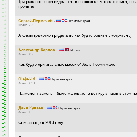
Три раза его вчера видел, так и не опознал что за техника, по
+1
прочитал.
+1
+1
+1
+1
Сергей-Пермский
·
Пермский край
+1
Фото: 503
+1
+1
А фары грамотно приделали, как будто родные смотрятся :)
+1
+1
+1
+1
Александр Карпов
·
Москва
+1
Фото: 367
+1
+1
+1
Как будто оригинальных маоск о405х в Перми мало.
+1
+1
+1
Oleja-kid
·
Пермский край
+1
Фото: 3991
+1
+1
+1
На момент замены - было маловато, а вот кругляшей в этом па
+1
+1
+1
+1
Даня Кучаев
·
Пермский край
+1
Фото: 3
+1
+1
Списан ещё в 2013 году.
+1
+1
+1
+1