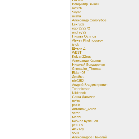
Владимир Зыкин
alex26
Svyat
misha
Александр Сологубов
Lexrudz
egor272272
andrey92
Никита Осипов
Alexey Kholmogorov
istok
Щукин Д.
WEST
Kolyan22rus
Александр Карпов
Николай Бондаренко
Grenadier_Thomas
Eldar405
Джеймс
nik0352
Андрей Владимирович
Technicman
Nikitenok
Саша Данилов
mYm
pazik
Abramov_Anton
Veter
Mettal
Кирилл Куляшов
pe100v
Aleksey
VVN
Александров Николай