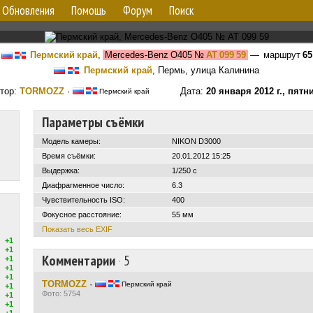
Обновления
Помощь
Форум
Поиск
Пермский край
,
Mercedes-Benz O405
№
АТ 099 59
— маршрут
65
Пермский край
, Пермь, улица Калинина
тор:
TORMOZZ
·
Дата:
20 января 2012 г., пятн
Пермский край
Параметры съёмки
Модель камеры:
NIKON D3000
Время съёмки:
20.01.2012 15:25
Выдержка:
1/250 с
Диафрагменное число:
6.3
Чувствительность ISO:
400
Фокусное расстояние:
55 мм
Показать весь EXIF
+1
+1
Комментарии
·
5
+1
+1
+1
TORMOZZ
·
Пермский край
+1
Фото: 5754
+1
+1
+1