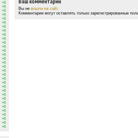
Ваш комментарий
+1
+1
Вы не
вошли на сайт
.
+1
Комментарии могут оставлять только зарегистрированные пол
+1
+1
+1
+1
+1
+1
+1
+1
+1
+1
+1
+1
+1
+1
+1
+1
+1
+1
+1
+1
+1
+1
+1
+1
+1
+1
+1
+1
+1