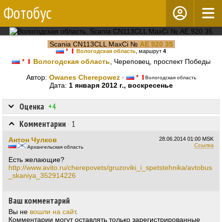
Фотобус
Scania CN113CLL MaxCi №
АЕ 920 35
Вологодская область
, маршрут
4
Вологодская область
, Череповец, проспект Победы
Автор:
Owanes Cherepowez
·
Вологодская область
Дата:
1 января 2012 г., воскресенье
Оценка
+4
Комментарии
·
1
Антон Чулков
28.06.2014
01:00 MSK
Ссылка
Архангельская область
Есть желающие?
http://www.avito.ru/cherepovets/gruzoviki_i_spetstehnika/avtobus
_skaniya_352914226
Ваш комментарий
Вы не
вошли на сайт
.
Комментарии могут оставлять только зарегистрированные