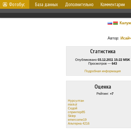
Фотобус
База данных
Дополнительно
Комментарии
Калуж
Автор:
Исай
Статистика
Опубликовано
03.12.2011 15:22 MSK
Просмотров —
643
Подробная информация
Оценка
Рейтинг:
+7
Нурсултан
mixkol
Cедой
спринтер85
Sklep
emercome19
Альтерна 4216