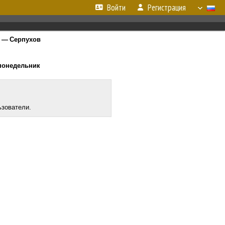
Войти
Регистрация
 — Серпухов
 понедельник
ьзователи.