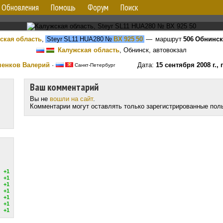
Обновления
Помощь
Форум
Поиск
ская область
,
Steyr SL11 HUA280
№
ВХ 925 50
— маршрут
506 Обнинск
Калужская область
, Обнинск, автовокзал
ченков Валерий
·
Дата:
15 сентября 2008 г.,
Санкт-Петербург
Ваш комментарий
Вы не
вошли на сайт
.
Комментарии могут оставлять только зарегистрированные пол
+1
+1
+1
+1
+1
+1
+1