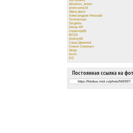
Abramov_Anton
emercome19
Silent alarm
Александров Николай
Technicman
Serginho
Diman RF
спринтер85
BOSS
Andrey68
Саша Данилов
Семен Семеныч
Sklep
Archi
IVZ
Постоянная ссылка на фо