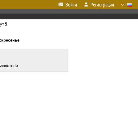
Войти
Регистрация
ут
5
оскресенье
ьзователи.