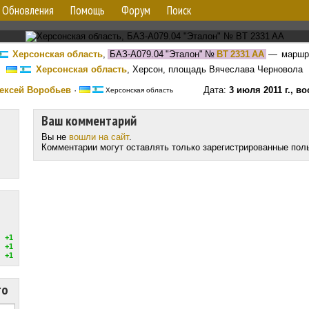
Обновления
Помощь
Форум
Поиск
Херсонская область
,
БАЗ-А079.04 "Эталон"
№
BT 2331 AA
— маршр
Херсонская область
, Херсон, площадь Вячеслава Черновола
ексей Воробьев
·
Дата:
3 июля 2011 г., в
Херсонская область
Ваш комментарий
Вы не
вошли на сайт
.
Комментарии могут оставлять только зарегистрированные пол
+1
+1
+1
то