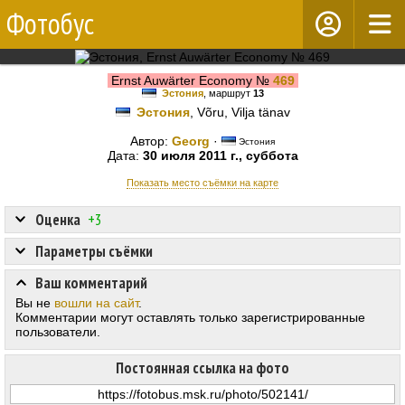
Фотобус
Ernst Auwärter Economy №
469
Эстония
, маршрут
13
Эстония
, Võru, Vilja tänav
Автор:
Georg
·
Эстония
Дата:
30 июля 2011 г., суббота
Показать место съёмки на карте
Оценка
+3
Параметры съёмки
Ваш комментарий
Вы не
вошли на сайт
.
Комментарии могут оставлять только зарегистрированные
пользователи.
Постоянная ссылка на фото