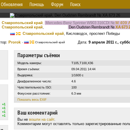
Обновления
Помощь
Форум
Поиск
Ставропольский край
,
Mercedes-Benz Sprinter W903 316CDI
№
М 409 
Ставропольский край
,
Den Oudsten Rembrandt
№
ХА 673 
Ставропольский край
, Кисловодск, проспект Победы
тор:
Prorok
·
Дата:
9 апреля 2011 г., субб
Ставропольский край
Параметры съёмки
Модель камеры:
T105,T100,X36
Время съёмки:
09.04.2011 14:44
Выдержка:
1/1600 с
Диафрагменное число:
4.6
Чувствительность ISO:
100
Фокусное расстояние:
6.3 мм
Показать весь EXIF
+1
+1
Ваш комментарий
+1
+1
Вы не
вошли на сайт
.
Комментарии могут оставлять только зарегистрированные пол
то