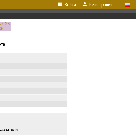
Войти
Регистрация
АК 26
26
ота
ьзователи.