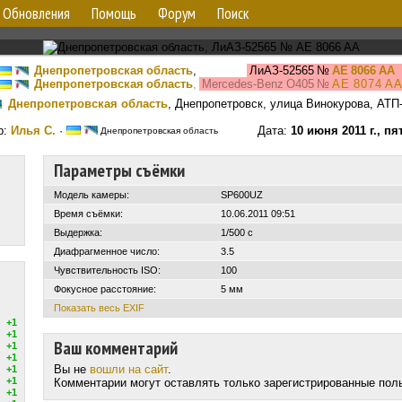
Обновления
Помощь
Форум
Поиск
Днепропетровская область
,
ЛиАЗ-52565
№
AE 8066 AA
Днепропетровская область
,
Mercedes-Benz O405
№
AE 8074 A
Днепропетровская область
, Днепропетровск, улица Винокурова, АТП
р:
Илья С.
·
Дата:
10 июня 2011 г., пя
Днепропетровская область
Параметры съёмки
Модель камеры:
SP600UZ
Время съёмки:
10.06.2011 09:51
Выдержка:
1/500 с
Диафрагменное число:
3.5
Чувствительность ISO:
100
Фокусное расстояние:
5 мм
Показать весь EXIF
+1
+1
Ваш комментарий
+1
+1
Вы не
вошли на сайт
.
+1
+1
Комментарии могут оставлять только зарегистрированные пол
+1