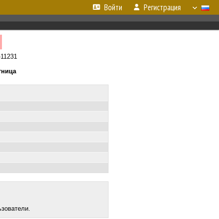
Войти
Регистрация
A
-11231
тница
ьзователи.