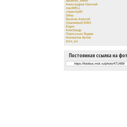
Abramov_Anton
Александров Николай
maxiWELL
спринтер85
Sklep
Ваганов Алексей
Оранжевый ЮМЗ
Eugen
АлекSандр
Пересунько Вадим
Коновалов Артём
ariss_ka
Постоянная ссылка на фо