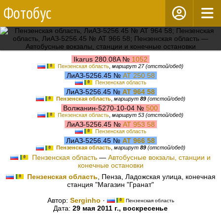
Фотобус
Ikarus 280.08A №
1052
Пензенская область
,
маршрут 27 (отстой/обед)
ЛиАЗ-5256.45 №
АТ 250 58
Пензенская область
ЛиАЗ-5256.45 №
АТ 964 58
Пензенская область
,
маршрут
89
(отстой/обед)
Волжанин-5270-10-04 №
500
Пензенская область
,
маршрут 53 (отстой/обед)
ЛиАЗ-5256.45 №
АТ 953 58
Пензенская область
ЛиАЗ-5256.45 №
АТ 966 58
Пензенская область
,
маршрут
89
(отстой/обед)
Пензенская область
—
Автобусные вокзалы, станции и
конечные остановки
Пензенская область
, Пенза, Ладожская улица, конечная
станция "Магазин "Гранат"
Автор:
Serginho
·
Пензенская область
Дата:
29 мая 2011 г., воскресенье