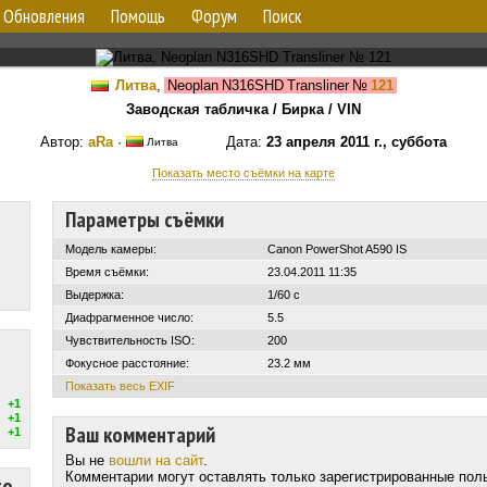
Обновления
Помощь
Форум
Поиск
Литва
,
Neoplan N316SHD Transliner
№
121
Заводская табличка / Бирка / VIN
Автор:
aRa
·
Дата:
23 апреля 2011 г., суббота
Литва
Показать место съёмки на карте
Параметры съёмки
Модель камеры:
Canon PowerShot A590 IS
Время съёмки:
23.04.2011 11:35
Выдержка:
1/60 с
Диафрагменное число:
5.5
Чувствительность ISO:
200
Фокусное расстояние:
23.2 мм
Показать весь EXIF
+1
+1
Ваш комментарий
+1
Вы не
вошли на сайт
.
Комментарии могут оставлять только зарегистрированные пол
то