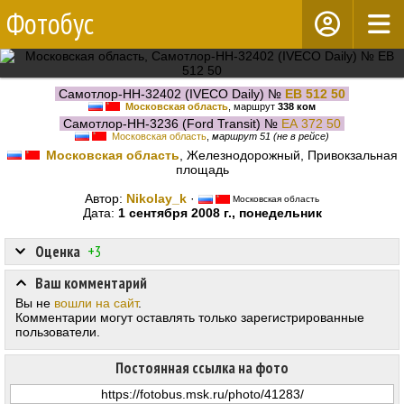
Фотобус
Самотлор-НН-32402 (IVECO Daily) №
ЕВ 512 50
Московская область
, маршрут
338 ком
Самотлор-НН-3236 (Ford Transit) №
ЕА 372 50
Московская область
,
маршрут 51 (не в рейсе)
Московская область
, Железнодорожный, Привокзальная
площадь
Автор:
Nikolay_k
·
Московская область
Дата:
1 сентября 2008 г., понедельник
Оценка
+3
Ваш комментарий
Вы не
вошли на сайт
.
Комментарии могут оставлять только зарегистрированные
пользователи.
Постоянная ссылка на фото