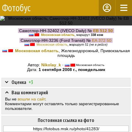
Фотобус
Самотлор-НН-32402 (IVECO Daily) №
ЕВ 512 50
Московская область
, маршрут
338 ком
Самотлор-НН-3236 (Ford Transit) №
ЕА 372 50
Московская область
,
маршрут 51 (не в рейсе)
Московская область
, Железнодорожный, Привокзальная
площадь
Автор:
Nikolay_k
·
Московская область
Дата:
1 сентября 2008 г., понедельник
Оценка
+3
Ваш комментарий
Вы не
вошли на сайт
.
Комментарии могут оставлять только зарегистрированные
пользователи.
Постоянная ссылка на фото