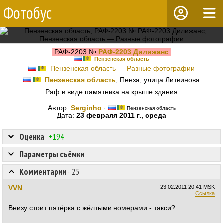
Фотобус
РАФ-2203 №
РАФ-2203 Дилижанс
Пензенская область
Пензенская область
—
Разные фотографии
Пензенская область
, Пенза, улица Литвинова
Раф в виде памятника на крыше здания
Автор:
Serginho
·
Пензенская область
Дата:
23 февраля 2011 г., среда
Оценка
+194
Параметры съёмки
Комментарии
·
25
VVN
23.02.2011
20:41 MSK
Ссылка
Внизу стоит пятёрка с жёлтыми номерами - такси?