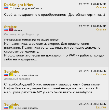
DarkKnight NNov
23.02.2011
20:42 MSK
Ссылка
Нижегородская область
Серёга, поздравляю с приобретением! Достойная картинка. :)
Streletz
23.02.2011
20:46 MSK
Ссылка
Москва
Фотомодератор / Корректор
>
>Раф в виде памятника на крыше здания
Не памятника, а рекламы, скорее. Для привлечения
внимания. Памятники устанавливаются согласно довольно
строгому регламенту.
И оффтопик это, если не доказано, что РАФик работал когда-
либо на маршрутах.
Serginho
23.02.2011
20:48 MSK
Ссылка
Пензенская область
Локальный редактор
Спасибо,Андрей! У нас первыми маршрутками были такие
Рафы.Помню в ; парке был служебным,а после стал на 18
маршруте работать.МУ у него были взяты с автобусов
Serginho
23.02.2011
20:51 MSK
Ссылка
Пензенская область