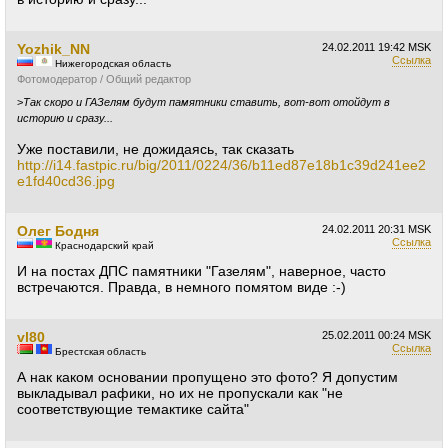
Yozhik_NN
24.02.2011
19:42 MSK
Ссылка
Нижегородская область
Фотомодератор / Общий редактор
>
Так скоро и ГАЗелям будут памятники ставить, вот-вот отойдут в
историю и сразу...
Уже поставили, не дожидаясь, так сказать
http://i14.fastpic.ru/big/2011/0224/36/b11ed87e18b1c39d241ee2
e1fd40cd36.jpg
Олег Бодня
24.02.2011
20:31 MSK
Ссылка
Краснодарский край
И на постах ДПС памятники "Газелям", наверное, часто
встречаются. Правда, в немного помятом виде :-)
vl80
25.02.2011
00:24 MSK
Ссылка
Брестская область
А нак каком основании пропущено это фото? Я допустим
выкладывал рафики, но их не пропускали как "не
соответствующие темактике сайта"