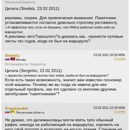
Локальный редактор
Цитата (Streletz, 23.02.2011):
рекламы, скорее. Для привлечения внимания. Памятники
устанавливаются согласно довольно строгому регламенту.
>
И оффтопик это, если не доказано, что РАФик работал когда-либо на
маршрутах.
А рекламы чего?прошлого?а доказать как...принести путевые
листы тех годов, когда он был на маршруте?
Streletz
23.02.2011
20:59 MSK
Ссылка
Москва
Фотомодератор / Корректор
Цитата (Serginho, 23.02.2011):
>
принести путевые листы тех годов, когда он был на маршруте?
Если есть такая возможность, значит, вам известен госномер
этой машины. Почему же вы тогда не завели для нее
отдельный профиль, как это сделано со многими другими
автобусами-"памятниками"?
Алекzander
23.02.2011
22:18 MSK
Ссылка
Пензенская область
Не думаю, что дилижансовцы могли взять тупо обычный
рафик, никогда не работающий на маршрутах, наклеить на
него свой логотип и водрузить на крышу здания. Слишком не