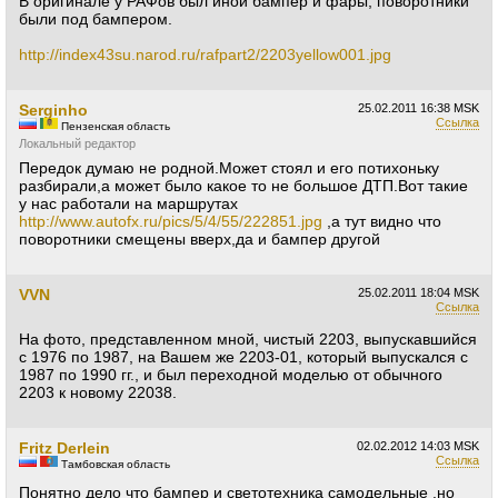
В оригинале у РАФов был иной бампер и фары, поворотники
были под бампером.
http://index43su.narod.ru/rafpart2/2203yellow001.jpg
Serginho
25.02.2011
16:38 MSK
Ссылка
Пензенская область
Локальный редактор
Передок думаю не родной.Может стоял и его потихоньку
разбирали,а может было какое то не большое ДТП.Вот такие
у нас работали на маршрутах
http://www.autofx.ru/pics/5/4/55/222851.jpg
,а тут видно что
поворотники смещены вверх,да и бампер другой
VVN
25.02.2011
18:04 MSK
Ссылка
На фото, представленном мной, чистый 2203, выпускавшийся
с 1976 по 1987, на Вашем же 2203-01, который выпускался с
1987 по 1990 гг., и был переходной моделью от обычного
2203 к новому 22038.
Fritz Derlein
02.02.2012
14:03 MSK
Ссылка
Тамбовская область
Понятно дело что бампер и светотехника самодельные ,но