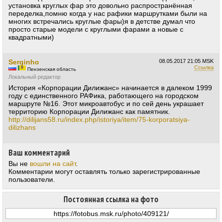
установка круглых фар это довольно распространённая
переделка,помню когда у нас рафики маршрутками были на
многих встречались круглые фары)я в детстве думал что
просто старые модели с круглыми фарами а новые с
квадратными)
Serginho
08.05.2017
21:05 MSK
Ссылка
Пензенская область
Локальный редактор
История «Корпорации Дилижанс» начинается в далеком 1999
году с единственного РАФика, работающего на городском
маршруте №16. Этот микроавтобус и по сей день украшает
территорию Корпорации Дилижанс как памятник.
http://dilijans58.ru/index.php/istoriya/item/75-korporatsiya-
dilizhans
Ваш комментарий
Вы не
вошли на сайт
.
Комментарии могут оставлять только зарегистрированные
пользователи.
Постоянная ссылка на фото