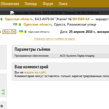
Обновления
Помощь
Форум
Поиск
Одесская область
,
БАЗ-А079.04 "Эталон"
№
BH 0569 AA
— маршру
Одесская область
, Одесса, Разумовская улица
р:
Alex-Od
·
Дата:
25 апреля 2010 г., воскр
Одесская область
Показать место съёмки на карте
Параметры съёмки
Программное обеспечение:
ACD Systems Digital Imaging
Ваш комментарий
Вы не
вошли на сайт
.
Комментарии могут оставлять только зарегистрированные пол
+1
+1
то