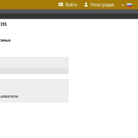
Войти
Регистрация
т
191
есенье
ьзователи.