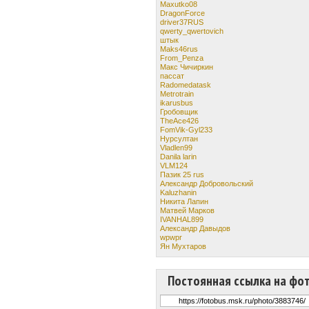
Maxutko08
DragonForce
driver37RUS
qwerty_qwertovich
штык
Maks46rus
From_Penza
Макс Чичиркин
пассат
Radomedatask
Metrotrain
ikarusbus
Гробовщик
TheAce426
FomVik-Gyl233
Нурсултан
Vladlen99
Danila larin
VLM124
Пазик 25 rus
Александр Добровольский
Kaluzhanin
Никита Лапин
Матвей Марков
IVANHAL899
Александр Давыдов
wpwpr
Ян Мухтаров
Постоянная ссылка на фо