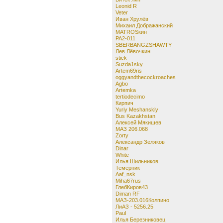
Leonid R
Veter
Иван Хрулёв
Михаил Дображанский
MATROSкин
РА2-011
SBERBANGZSHAWTY
Лев Лёвочкин
stick
Suzda1sky
Artem69ris
oggyandthecockroaches
Agbo
Artemka
tertiodecimo
Кирпич
Yuriy Meshanskiy
Bus Kazakhstan
Алексей Мякишев
МАЗ 206.068
Zorty
Александр Зеляков
Dinar
White
Илья Шильников
Темерник
Aaf_nsk
Miha67rus
ГлебКиров43
Diman RF
МАЗ-203.016Колпино
ЛиАЗ - 5256.25
Paul
Илья Березниковец