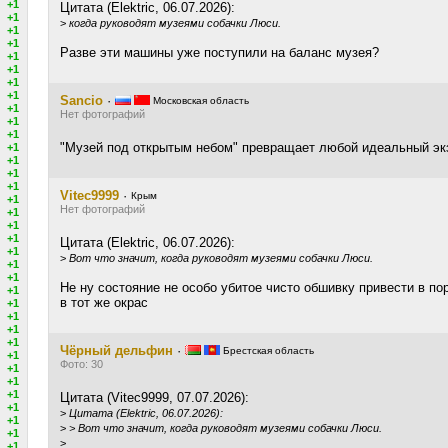
+1
Цитата (Elektric, 06.07.2026):
+1
>
когда руководят музеями собачки Люси.
+1
+1
Разве эти машины уже поступили на баланс музея?
+1
+1
+1
+1
Sancio
·
Московская область
+1
Нет фотографий
+1
+1
"Музей под открытым небом" превращает любой идеальный эк
+1
+1
+1
+1
Vitec9999
·
Крым
+1
Нет фотографий
+1
+1
+1
Цитата (Elektric, 06.07.2026):
+1
>
Вот что значит, когда руководят музеями собачки Люси.
+1
+1
Не ну состояние не особо убитое чисто обшивку привести в по
+1
в тот же окрас
+1
+1
+1
+1
Чёрный дельфин
·
Брестская область
+1
Фото: 30
+1
+1
+1
Цитата (Vitec9999, 07.07.2026):
+1
>
Цитата (Elektric, 06.07.2026):
+1
>
> Вот что значит, когда руководят музеями собачки Люси.
+1
>
+1