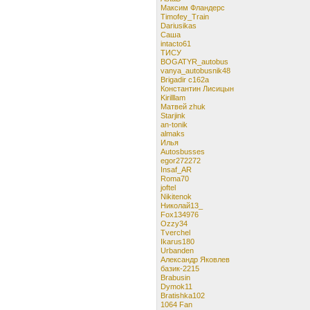
Максим Фландерс
Timofey_Train
Dariusikas
Саша
intacto61
ТИСУ
BOGATYR_autobus
vanya_autobusnik48
Brigadir c162a
Константин Лисицын
Kirilllam
Матвей zhuk
Starjink
an-tonik
almaks
Илья
Autosbusses
egor272272
Insaf_AR
Roma70
joftel
Nikitenok
Николай13_
Fox134976
Ozzy34
Tverchel
Ikarus180
Urbanden
Александр Яковлев
базик-2215
Brabusin
Dymok11
Bratishka102
1064 Fan