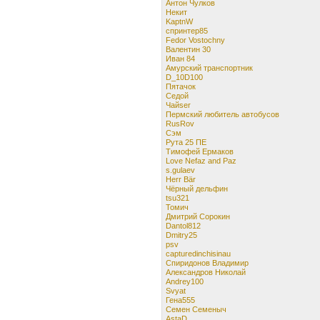
Антон Чулков
Некит
KaptnW
спринтер85
Fedor Vostochny
Валентин 30
Иван 84
Амурский транспортник
D_10D100
Пятачок
Cедой
Чайser
Пермский любитель автобусов
RusRov
Сэм
Рута 25 ПЕ
Тимофей Ермаков
Love Nefaz and Paz
s.gulaev
Herr Bär
Чёрный дельфин
tsu321
Томич
Дмитрий Сорокин
Dantol812
Dmitry25
psv
capturedinchisinau
Спиридонов Владимир
Александров Николай
Andrey100
Svyat
Гена555
Семен Семеныч
AstaD