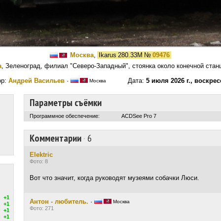
Москва
,
Ikarus 280.33M
№
09476
а
, Зеленоград, филиал "Северо-Западный", стоянка около конечной стан
ор:
Андрей Васильев
·
Дата:
5 июля 2026 г., воскре
Москва
Параметры съёмки
Программное обеспечение:
ACDSee Pro 7
Комментарии
·
6
Elektric
Фото: 8
Вот что значит, когда руководят музеями собачки Люси.
+1
Антон - любитель.
·
Москва
+1
Фото: 271
+1
+1