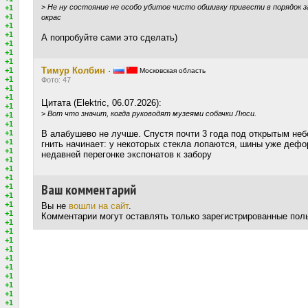
>
Не ну состояние не особо убитое чисто обшивку привести в порядок 
+1
+1
окрас
+1
+1
А попробуйте сами это сделать)
+1
+1
+1
Тимур Колбин
·
+1
Московская область
+1
Фото: 47
+1
+1
Цитата (Elektric, 06.07.2026):
+1
>
Вот что значит, когда руководят музеями собачки Люси.
+1
+1
+1
В алабушево не лучше. Спустя почти 3 года под открытым не
+1
гнить начинает: у некоторых стекла лопаются, шины уже дефо
+1
недавней перегонке экспонатов к забору
+1
+1
+1
Ваш комментарий
+1
+1
+1
Вы не
вошли на сайт
.
+1
Комментарии могут оставлять только зарегистрированные пол
+1
+1
+1
+1
+1
+1
+1
+1
+1
+1