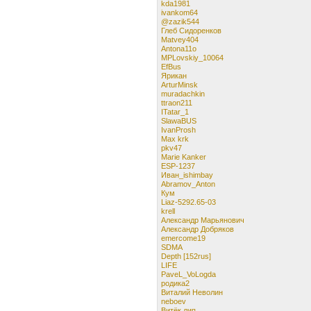
kda1981
ivankom64
@zazik544
Глеб Сидоренков
Matvey404
Antona11o
MPLovskiy_10064
EfBus
Ярикан
ArturMinsk
muradachkin
ttraon211
ITatar_1
SlawaBUS
IvanProsh
Max krk
pkv47
Marie Kanker
ESP-1237
Иван_ishimbay
Abramov_Anton
Кум
Liaz-5292.65-03
krell
Александр Марьянович
Александр Добряков
emercome19
SDMA
Depth [152rus]
LIFE
PaveL_VoLogda
родика2
Виталий Неволин
neboev
Витёк лип