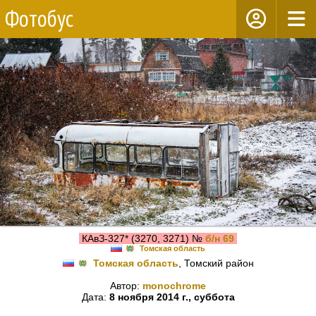
Фотобус
КАвЗ-327* (3270, 3271) №
б/н 69
Томская область
Томская область
, Томский район
Автор:
monochrome
Дата:
8 ноября 2014 г., суббота