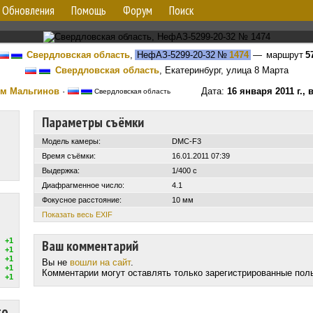
Обновления
Помощь
Форум
Поиск
Свердловская область
,
НефАЗ-5299-20-32
№
1474
— маршрут
5
Свердловская область
, Екатеринбург, улица 8 Марта
ём Мальгинов
·
Дата:
16 января 2011 г.,
Свердловская область
Параметры съёмки
Модель камеры:
DMC-F3
Время съёмки:
16.01.2011 07:39
Выдержка:
1/400 с
Диафрагменное число:
4.1
Фокусное расстояние:
10 мм
Показать весь EXIF
+1
Ваш комментарий
+1
+1
Вы не
вошли на сайт
.
+1
Комментарии могут оставлять только зарегистрированные пол
+1
то