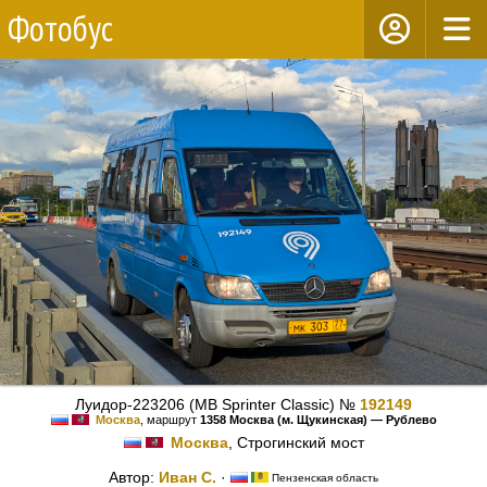
Фотобус
Луидор-223206 (MB Sprinter Classic) №
192149
Москва
, маршрут
1358 Москва (м. Щукинская) — Рублево
Москва
, Строгинский мост
Автор:
Иван С.
·
Пензенская область