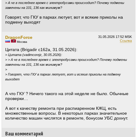
>
А че в последнее время с электробусами происходит? Почему подмены
замечены на 101, 136 как минимум?
Говорят, что ГКУ в парках лютует, вот и всякие приколы на
подмену выходят
DragonForce
31.05.2026
17:52 MSK
Ссылка
Москва
Цитата (Brigadir c162a, 31.05.2026):
>
Цитата (vadimcorejz, 30.05.2026):
>
> А че в последнее время с электробусами происходит? Почему подмены
замечены на 101, 136 как минимум?
>
>
Говорят, что ГКУ в парках лютует, вот и всякие приколы на подмену
выходят
А что ГКУ ? Ничего такого на этой неделе не было. Обычные
проверки…
А вот к качеству ремонта при распиаренном КЖЦ, есть
множественные вопросы. В некоторых парках значительное
количество машин числятся в ремонте, бонусом УБС дохнут.
Ваш комментарий