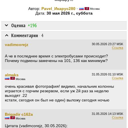
Автор:
Pavel_Икарус280
·
Москва
Дата:
30 мая 2026 г., суббота
Оценка
+196
Комментарии
·
4
vadimcorejz
30.05.2026
23:27 MSK
Ссылка
А че в последнее время с электробусами происходит?
Почему подмены замечены на 101, 136 как минимум?
almaks
31.05.2026
01:10 MSK
Ссылка
Москва
очень красивая фотография! видимо, начальник колонны
играется с горчим резервом, если уж 2й раз за неделю
выходят .22
кстати, сегодня он был не один) выложу сегодня ночью
Brigadir c162a
31.05.2026
14:13 MSK
Ссылка
Москва
Цитата (vadimcorejz, 30.05.2026):