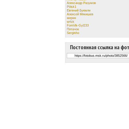
Александр Разумов
Pölsk1
Евгений Буюкли
Алексей Мякишев
мерин
wrlck
FomVik-Gyl233
Пятачок
Serginho
Постоянная ссылка на фо