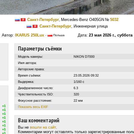
Санкт-Петербург
,
Mercedes-Benz O405GN
№
5032
Санкт-Петербург
, Инженерная улица
Автор:
IKARUS 250Lux
·
Дата:
23 мая 2026 г., суббота
Польша
Параметры съёмки
Модель камеры:
NIKON D7000
Имя автора:
Авторские права:
Время съёмки:
23.05.2026 09:32
Выдержка:
1/160 с
Диафрагменное число:
6.3
Чувствительность ISO:
320
Фокусное расстояние:
22 мм
+1
Показать весь EXIF
+1
+1
+1
Ваш комментарий
+1
+1
Вы не
вошли на сайт
.
+1
Комментарии могут оставлять только зарегистрированные пол
+1