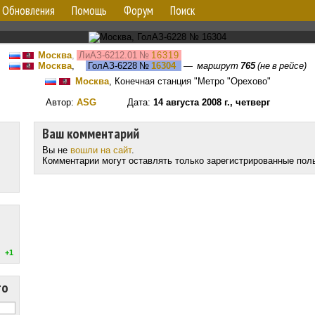
Обновления
Помощь
Форум
Поиск
Москва
,
ЛиАЗ-6212.01
№
16319
Москва
,
ГолАЗ-6228
№
16304
—
маршрут
765
(не в рейсе)
Москва
, Конечная станция "Метро "Орехово"
Автор:
ASG
Дата:
14 августа 2008 г., четверг
Ваш комментарий
Вы не
вошли на сайт
.
Комментарии могут оставлять только зарегистрированные пол
+1
то