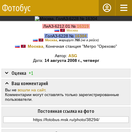
Фотобус
ЛиАЗ-6212.01 №
16319
Москва
ГолАЗ-6228 №
16304
Москва
,
маршрут
765
(не в рейсе)
Москва
, Конечная станция "Метро "Орехово"
Автор:
ASG
Дата:
14 августа 2008 г., четверг
Оценка
+1
Ваш комментарий
Вы не
вошли на сайт
.
Комментарии могут оставлять только зарегистрированные
пользователи.
Постоянная ссылка на фото