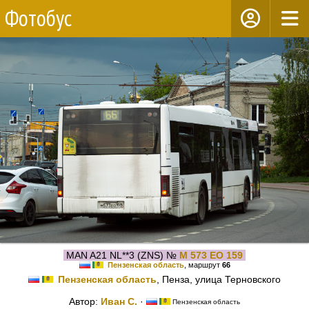
Фотобус
MAN A21 NL**3 (ZNS) №
М 573 ЕО 159
Пензенская область
, маршрут
66
Пензенская область
, Пенза, улица Терновского
Автор:
Иван С.
·
Пензенская область