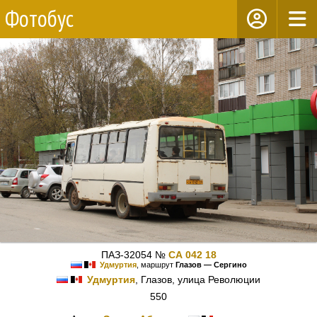
Фотобус
ПАЗ-32054 №
СА 042 18
Удмуртия
, маршрут
Глазов — Сергино
Удмуртия
, Глазов, улица Революции
550