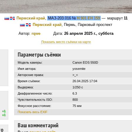
Пермский край
,
МАЗ-203.016
№
Н 901 ЕН 159
— маршрут
11
Пермский край
, Пермь, Парковый проспект
Автор:
rqwe
Дата:
26 апреля 2025 г., суббота
Показать место съёмки на карте
Параметры съёмки
Модель камеры:
Canon EOS 550D
Имя автора:
yosemite
Авторские права:
>_<
Время съёмки:
26.04.2025 17:04
Выдержка:
1/250 с
Диафрагменное число:
6.3
Чувствительность ISO:
800
Фокусное расстояние:
75 мм
+1
Показать весь EXIF
+1
Ваш комментарий
то