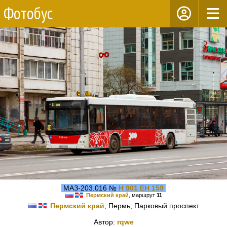
Фотобус
МАЗ-203.016 №
Н 901 ЕН 159
Пермский край
, маршрут
11
Пермский край
, Пермь, Парковый проспект
Автор:
rqwe