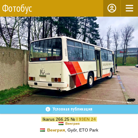
Фотобус
Условная публикация
Ikarus 266.25 №
I 93EN 24
Венгрия
Венгрия
, Győr, ETO Park