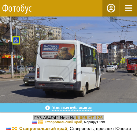
Фотобус
Условная публикация
ГАЗ-A64R42 Next №
К 095 НТ 126
Ставропольский край
, маршрут
19м
Ставропольский край
, Ставрополь, проспект Юности