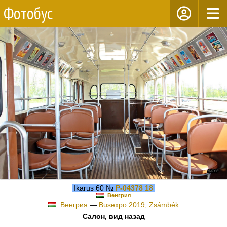
Фотобус
Ikarus 60 №
P-04378 18
Венгрия
Венгрия
—
Busexpo 2019, Zsámbék
Салон, вид назад