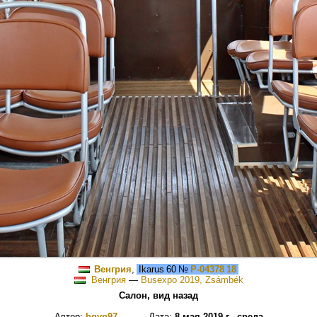
Венгрия
,
Ikarus 60
№
P-04378 18
Венгрия
—
Busexpo 2019, Zsámbék
Салон, вид назад
Автор:
bgyp97
Дата:
8 мая 2019 г., среда