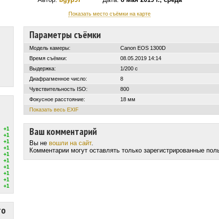
Показать место съёмки на карте
Параметры съёмки
Модель камеры:
Canon EOS 1300D
Время съёмки:
08.05.2019 14:14
Выдержка:
1/200 с
Диафрагменное число:
8
Чувствительность ISO:
800
Фокусное расстояние:
18 мм
Показать весь EXIF
Ваш комментарий
+1
+1
+1
Вы не
вошли на сайт
.
+1
Комментарии могут оставлять только зарегистрированные пол
+1
+1
+1
+1
+1
+1
то